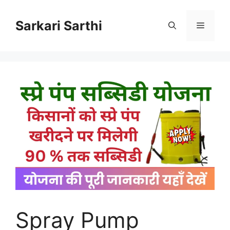
Skip
to
Sarkari Sarthi
Menu
content
Spray Pump