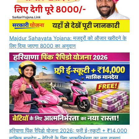
Majdur Sahayata Yojana: मजदूरों को औजार खरीदने के
लिए दिया जाएगा 8000 का अनुदान
हरियाणा पिंक रैपिडो योजना 2026: फ्री ई-स्कूटी + ₹14,000
मासिक मानदेय – बेटियों के लिए आत्मनिर्भरता का नया रास्ता!