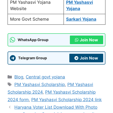
PM Yashasvi Yojana
PM Yashasvi
Website
Yojana
More Govt Scheme
Sarkari Yojana
Join Now
WhatsApp Group
Join Now
Telegram Group
Categories
Blog
,
Central govt yojana
Tags
PM Yashasvi Scholarship
,
PM Yashasvi
Scholarship 2024
,
PM Yashasvi Scholarship
2024 form
,
PM Yashasvi Scholarship 2024 link
Haryana Voter List Download With Photo