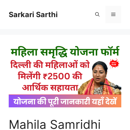
Skip
to
Sarkari Sarthi
Menu
content
Mahila Samridhi