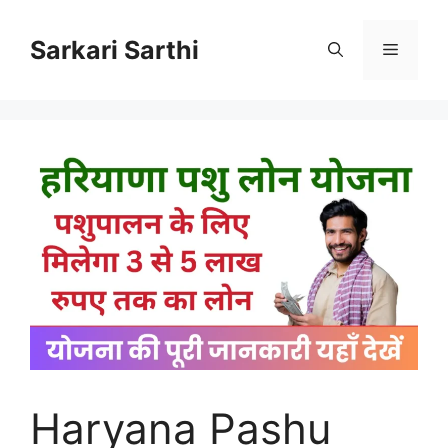
Skip
to
Sarkari Sarthi
Menu
content
Haryana Pashu