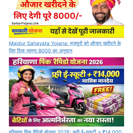
Majdur Sahayata Yojana: मजदूरों को औजार खरीदने के
लिए दिया जाएगा 8000 का अनुदान
हरियाणा पिंक रैपिडो योजना 2026: फ्री ई-स्कूटी + ₹14,000