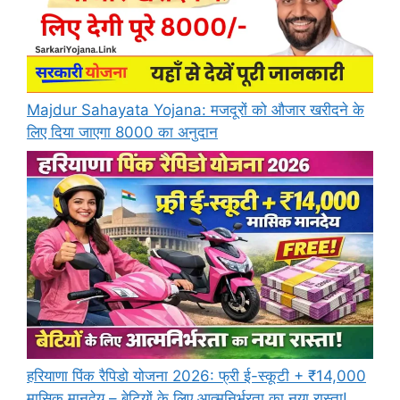
Majdur Sahayata Yojana: मजदूरों को औजार खरीदने के
लिए दिया जाएगा 8000 का अनुदान
हरियाणा पिंक रैपिडो योजना 2026: फ्री ई-स्कूटी + ₹14,000
मासिक मानदेय – बेटियों के लिए आत्मनिर्भरता का नया रास्ता!