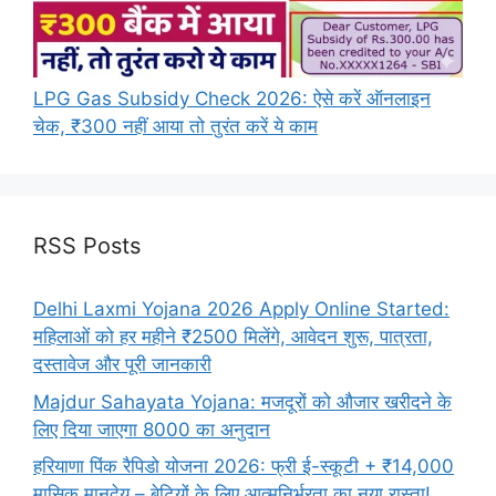
LPG Gas Subsidy Check 2026: ऐसे करें ऑनलाइन
चेक, ₹300 नहीं आया तो तुरंत करें ये काम
RSS Posts
Delhi Laxmi Yojana 2026 Apply Online Started:
महिलाओं को हर महीने ₹2500 मिलेंगे, आवेदन शुरू, पात्रता,
दस्तावेज और पूरी जानकारी
Majdur Sahayata Yojana: मजदूरों को औजार खरीदने के
लिए दिया जाएगा 8000 का अनुदान
हरियाणा पिंक रैपिडो योजना 2026: फ्री ई-स्कूटी + ₹14,000
मासिक मानदेय – बेटियों के लिए आत्मनिर्भरता का नया रास्ता!