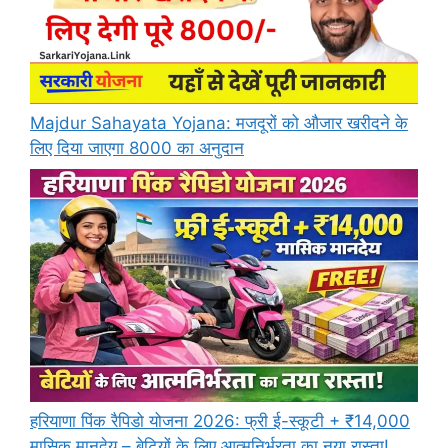
Majdur Sahayata Yojana: मजदूरों को औजार खरीदने के
लिए दिया जाएगा 8000 का अनुदान
हरियाणा पिंक रैपिडो योजना 2026: फ्री ई-स्कूटी + ₹14,000
मासिक मानदेय – बेटियों के लिए आत्मनिर्भरता का नया रास्ता!