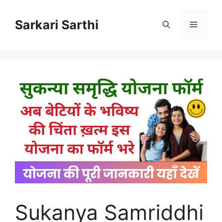
Skip
to
Sarkari Sarthi
Menu
content
Sukanya Samriddhi