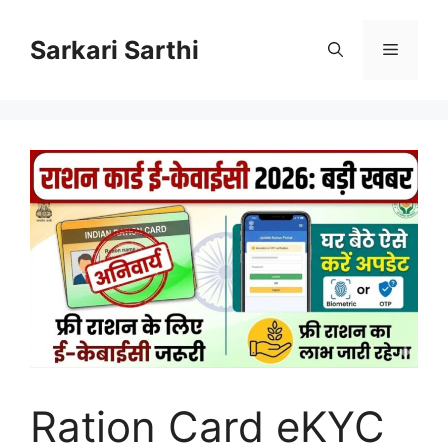
Skip
to
Sarkari Sarthi
Menu
content
Ration Card eKYC