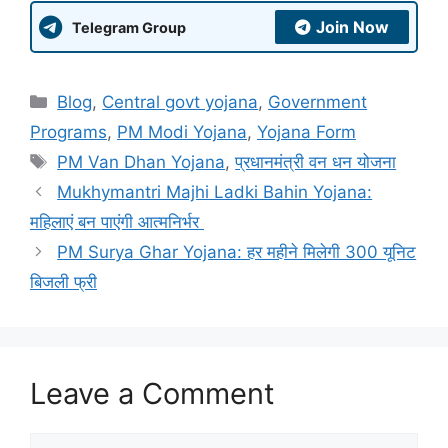
Join Now
Telegram Group
Categories
Blog
,
Central govt yojana
,
Government
Programs
,
PM Modi Yojana
,
Yojana Form
Tags
PM Van Dhan Yojana
,
प्रधानमंत्री वन धन योजना
Mukhymantri Majhi Ladki Bahin Yojana:
महिलाएं बन पाएंगी आत्मनिर्भर
PM Surya Ghar Yojana: हर महीने मिलेगी 300 यूनिट
बिजली फ्री
Leave a Comment
Comment