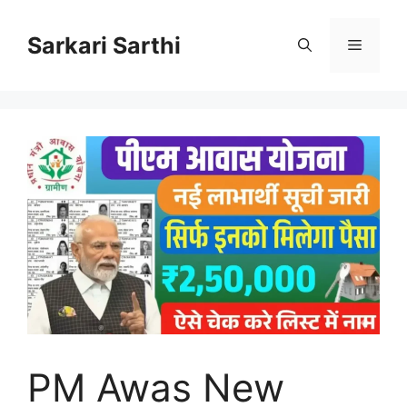
Skip
to
Sarkari Sarthi
Menu
content
PM Awas New