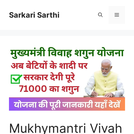
Skip
to
Sarkari Sarthi
Menu
content
Mukhymantri Vivah