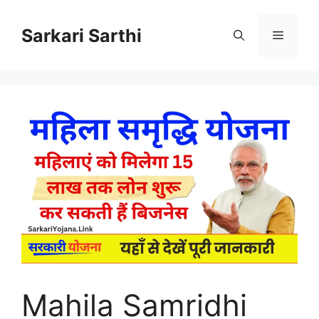
Skip
to
Sarkari Sarthi
Menu
content
Mahila Samridhi