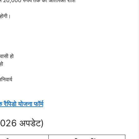
ं: कुल 20,000 रुपये तक की अतिरिक्त राशि
 होगी।
िवासी हो
हो
निवार्य
क रैपिडो योजना फॉर्म
 (2026 अपडेट)