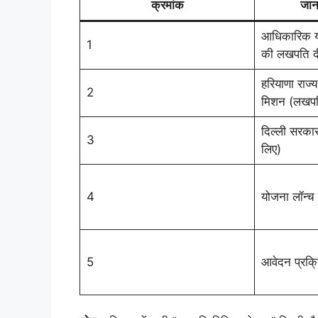
क्रमांक
जान
आधिकारिक यो
1
की लखपति द
हरियाणा राज्
2
मिशन (लखपत
दिल्ली सरका
3
लिए)
4
योजना लॉन्च
5
आवेदन प्रक्