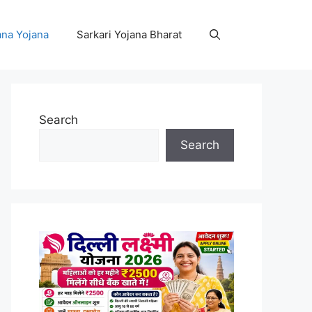
na Yojana
Sarkari Yojana Bharat
Search
Search