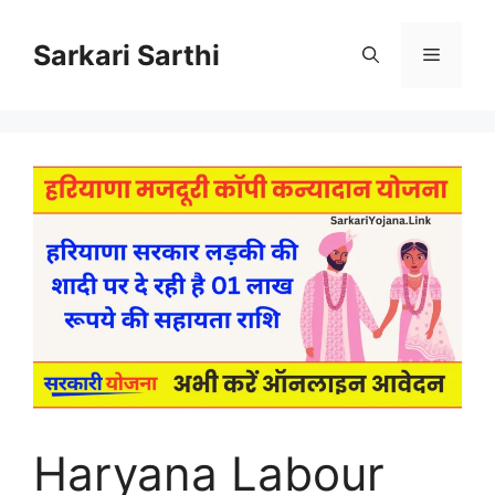
Skip
to
Sarkari Sarthi
Menu
content
Haryana Labour