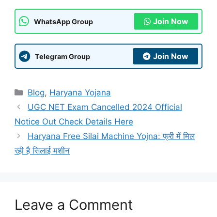
Join Now
WhatsApp Group
Join Now
Telegram Group
Categories
Blog
,
Haryana Yojana
UGC NET Exam Cancelled 2024 Official
Notice Out Check Details Here
Haryana Free Silai Machine Yojna: फ्री में मिल
रही है सिलाई मशीन
Leave a Comment