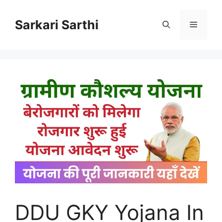
Skip
to
Sarkari Sarthi
Menu
content
DDU GKY Yojana In