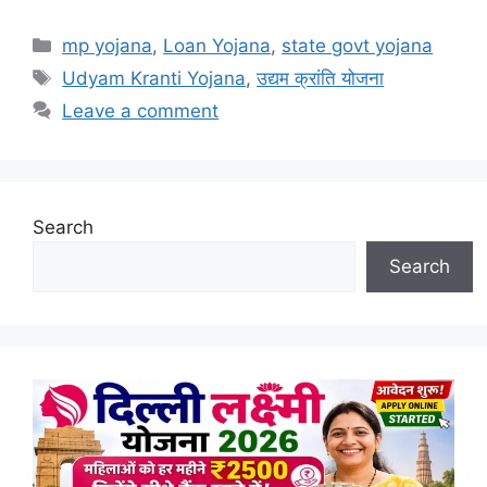
Categories
mp yojana
,
Loan Yojana
,
state govt yojana
Tags
Udyam Kranti Yojana
,
उद्यम क्रांति योजना
Leave a comment
Search
Search